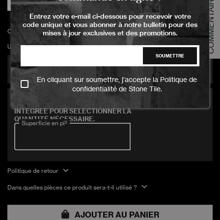
COMMENTAIRES
Matte
Veuillez sélectionner l'option d'échantillon
Entrez votre e-mail ci-dessous pour recevoir votre
Taille de l'échantillon
code unique et vous abonner à notre bulletin pour des
Grande taille
CITTA NERO 30x60.4x0.82cm mat/un-rectifié
mises à jour exclusives et des promotions.
UGS:
PCIT-BRUX-BLA-03000600-MATT-085-00
AJOUTER AU PANIER
SOUMETTRE
3728 Pieds carrés en inventaire
En cliquant sur soumettre, j'accepte la
Politique de
confidentialité
de Stone Tile.
Couvre 16 pi2
UTILISEZ NOTRE CALCULATRICE
INTÉGRÉE POUR SÉLECTIONNER LA
QUANTITÉ NÉCESSAIRE.
Superficie en pi²
Politique de retour
Dans quelles pièces ce produit sera-t-il utilisé ?
AJOUTER AU PANIER