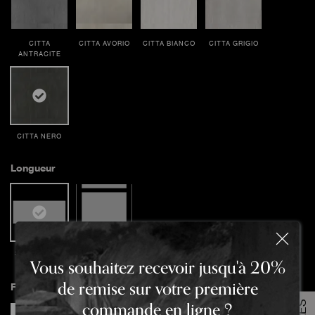
CITTA
CITTA AVORIO
CITTA BIANCO
CITTA GRIGIO
ANTRACITE
CITTA NERO
Longueur
30x61x0.8cm
60x60x0.9cm
Vous souhaitez recevoir jusqu'à 20%
Commandez votre échantillon
de remise sur votre première
Finition
commande en ligne ?