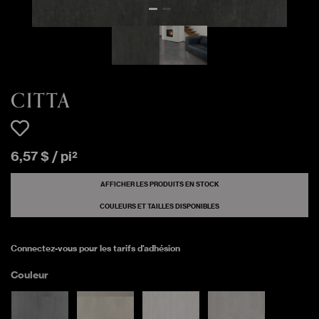
1096 pi²
CITTA GRIGIO
Matte
200 pi²
CITTA AVORIO
Matte
CITTA
3008 pi²
CITTA BIANCO
Matte
6
,
57
$
/
pi²
48 pi²
CITTA BIANCO
Matte
AFFICHER LES PRODUITS EN STOCK
COULEURS ET TAILLES DISPONIBLES
Connectez-vous pour les tarifs d'adhésion
Couleur