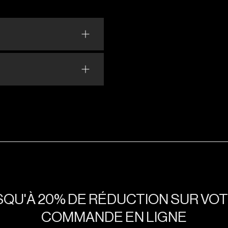
NOUS
NOUS
NOUS
NOUS APPELER
NOUS APPELER
NOUS APPELER
CONTACTER
CONTACTER
CONTACTER
QU'À 20% DE RÉDUCTION SUR VO
COMMANDE EN LIGNE