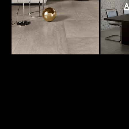
Image
Quantité
Co
A
144 pi²
CL
V