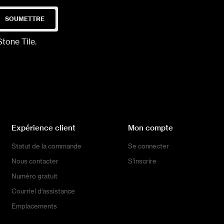
SOUMETTRE
tone Tile.
Expérience client
Mon compte
Statut de la commande
Se connecter
Nous contacter
S’inscrire
Numéro gratuit
Courriel d’assistance
Emplacements