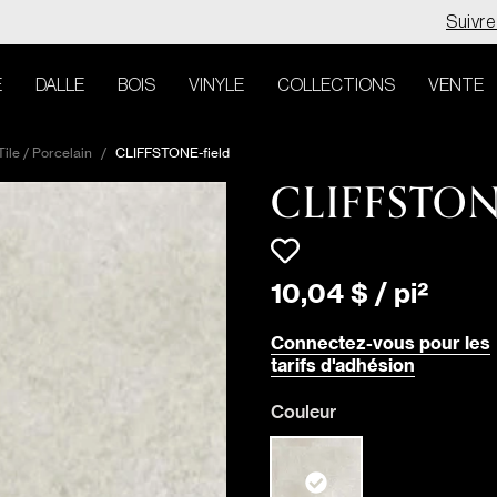
Suivr
E
DALLE
BOIS
VINYLE
COLLECTIONS
VENTE
ile / Porcelain
/
CLIFFSTONE-field
CLIFFSTO
10
,
04
$
/
pi²
Connectez-vous pour les
tarifs d'adhésion
Couleur