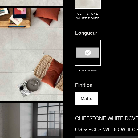
CLIFFSTONE
WHITE DOVER
Longueur
30x60x1cm
Finition
Matte
CLIFFSTONE WHITE DOVER 
UGS:
PCLS-WHDO-WHI-03
SUIVRE MA COMMANDE
SUIVRE MA COMMANDE
SUIVRE MA COMMANDE