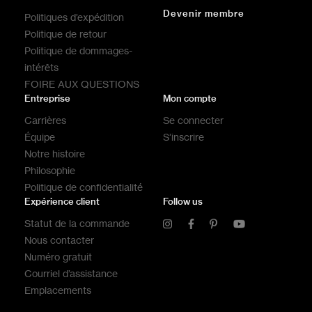
Devenir membre
Politiques d’expédition
Politique de retour
Politique de dommages-
intérêts
FOIRE AUX QUESTIONS
Entreprise
Mon compte
Carrières
Se connecter
Équipe
S’inscrire
Notre histoire
Philosophie
Politique de confidentialité
Expérience client
Follow us
Statut de la commande
Nous contacter
Numéro gratuit
Courriel d’assistance
Emplacements
NOUS
NOUS
NOUS
NOUS APPELER
NOUS APPELER
NOUS APPELER