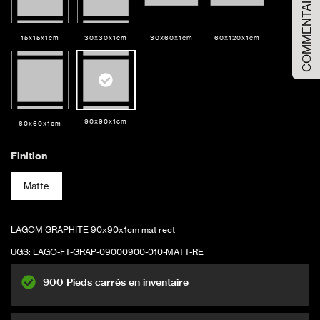
COMMENTAIRES
Taille de l'échantillon
Grande taille
15x15x1cm
30x30x1cm
30x60x1cm
60x120x1cm
AJOUTER AU PANIER
90x90x1cm
60x60x1cm
Finition
Matte
LAGOM GRAPHITE 90x90x1cm mat rect
UGS:
LAGO-FT-GRAP-09000900-010-MATT-RE
900 Pieds carrés en inventaire