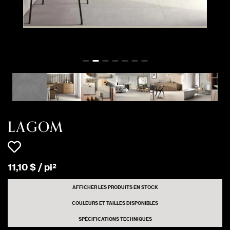
12 pi²
WHITE
Matte
2232 pi²
WHITE
Matte
32 pi²
WHITE
CARVED
LAGOM
11
,
10
$
/
pi²
AFFICHER LES PRODUITS EN STOCK
COULEURS ET TAILLES DISPONIBLES
SPÉCIFICATIONS TECHNIQUES