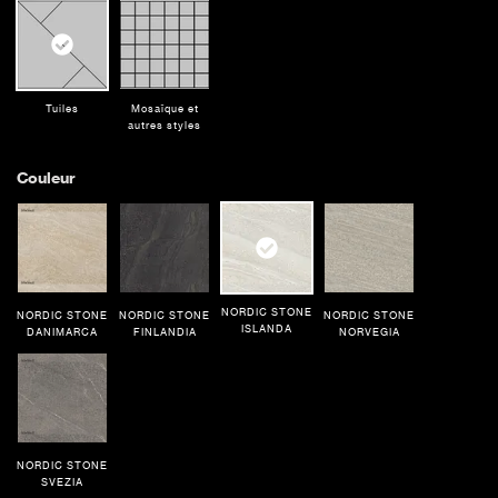
NORDIC STONE
32 pi²
Matte
ISLANDA
Tuiles
Mosaïque et
NORDIC STONE
autres styles
16 pi²
Matte
FINLANDIA
Couleur
NORDIC STONE
14 pi²
Matte
FINLANDIA
NORDIC STONE
NORDIC STONE
NORDIC STONE
NORDIC STONE
ISLANDA
DANIMARCA
FINLANDIA
NORVEGIA
NORDIC STONE
SVEZIA