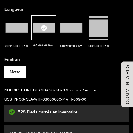
Longueur
30x60x0.9cm
80x160x0.9cm
60x120x0.9cm
60x60x0.9cm
Commandez votre échantillon
Finition
COMMENTAIRES
Matte
Veuillez sélectionner l'option d'échantillon
Taille de l'échantillon
Grande taille
NORDIC STONE ISLANDA 30x60x0.95cm mat/rectifié
UGS:
PNOS-ISLA-WHI-03000600-MATT-009-00
AJOUTER AU PANIER
528 Pieds carrés en inventaire
Couvre 16 pi2