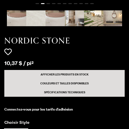
NORDIC STONE
234 pi²
Matte
NORVEGIA
NORDIC STONE
28 pi²
Matte
ISLANDA
NORDIC STONE
NORDIC STONE
7834 pi²
Matte
ISLANDA
10
,
37
$
/
pi²
NORDIC STONE
528 pi²
Matte
ISLANDA
AFFICHER LES PRODUITS EN STOCK
COULEURS ET TAILLES DISPONIBLES
NORDIC STONE
SPÉCIFICATIONS TECHNIQUES
112 pi²
Matte
NORVEGIA
Connectez-vous pour les tarifs d'adhésion
NORDIC STONE
32 pi²
Honed
NORVEGIA
Choisir Style