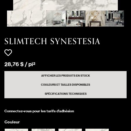
SYNESTESIA
9 pi²
Smooth
CALACATTA
EMERALD
SLIMTECH
SYNESTESIA
124 pi²
Smooth
CALACATTA
EMERALD
SLIMTECH SYNESTESIA
SLIMTECH
SYNESTESIA
215 pi²
Polished
CALACATTA
EMERALD
28
,
76
$
/
pi²
SLIMTECH
SYNESTESIA
179 pi²
Smooth
AFFICHER LES PRODUITS EN STOCK
CALACATTA
EMERALD
COULEURS ET TAILLES DISPONIBLES
SLIMTECH
SPÉCIFICATIONS TECHNIQUES
72 pi²
SYNESTESIA GRAY
Smooth
MARBLE
Connectez-vous pour les tarifs d'adhésion
SLIMTECH
649 pi²
SYNESTESIA GRAY
Smooth
Couleur
MARBLE