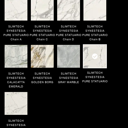
SLIMTECH
93 pi²
SYNESTESIA PURE
Polished
STATUARIO
SLIMTECH
SLIMTECH
SLIMTECH
SLIMTECH
SLIMTECH
SYNESTESIA
SYNESTESIA
SYNESTESIA
SYNESTESIA
468 pi²
SYNESTESIA PURE
Smooth
PURE STATUARIO
PURE STATUARIO
PURE STATUARIO
PURE STATUARIO
STATUARIO
Chain A
Chain C
Chain D
Chain B
SLIMTECH
251 pi²
SYNESTESIA PURE
Polished
STATUARIO
SLIMTECH
SLIMTECH
SLIMTECH
SLIMTECH
SYNESTESIA
SYNESTESIA
SYNESTESIA
SYNESTESIA
PURE STATUARIO
CALACATTA
GOLDEN BORG
GRAY MARBLE
EMERALD
SLIMTECH
SYNESTESIA