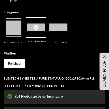
PURE
Longueur
120x278x0.6cm
120x120x0.6cm
120x60x0.6cm
Commandez votre échantillon
Finition
COMMENTAIRES
Veuillez sélectionner l'option d'échantillon
Polished
Taille de l'échantillon
Grande taille
SLIMTECH SYNESTESIA PURE STATUARIO 1200x2780x6mm Pol
UGS:
SLIM-PT-PUST-12002780-006-POL-RE
AJOUTER AU PANIER
251 Pieds carrés en inventaire