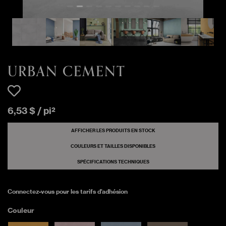
URBAN CEMENT
3600 pi²
Matte
QUIET GRAY
URBAN CEMENT
912 pi²
Matte
QUIET GRAY
URBAN CEMENT
URBAN CEMENT
2256 pi²
Matte
QUIET GRAY
6
,
53
$
/
pi²
URBAN CEMENT
68 pi²
Matte
WHITE ALYSSUM
AFFICHER LES PRODUITS EN STOCK
COULEURS ET TAILLES DISPONIBLES
URBAN CEMENT
SPÉCIFICATIONS TECHNIQUES
5104 pi²
Matte
WHITE ALYSSUM
Connectez-vous pour les tarifs d'adhésion
URBAN CEMENT
768 pi²
Matte
Couleur
WHITE ALYSSUM