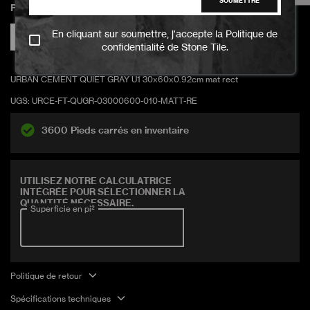
AJOUTER AU PANIER
SOUMETTRE
Finition
En cliquant sur soumettre, j'accepte la
Politique de
Matte
confidentialité
de Stone Tile.
URBAN CEMENT QUIET GRAY U1 30x60x0.92cm mat rect
UGS:
URCE-FT-QUGR-03000600-010-MATT-RE
3600 Pieds carrés en inventaire
Couvre 16 pi2
UTILISEZ NOTRE CALCULATRICE
INTÉGRÉE POUR SÉLECTIONNER LA
QUANTITÉ NÉCESSAIRE.
Superficie en pi²
Politique de retour
Spécifications techniques