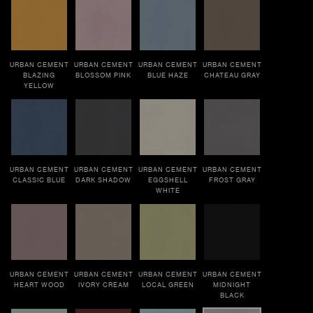
URBAN CEMENT
208 pi²
Matte
IVORY CREAM
URBAN CEMENT
URBAN CEMENT
URBAN CEMENT
URBAN CEMENT
BLAZING
BLOSSOM PINK
BLUE HAZE
CHATEAU GRAY
YELLOW
URBAN CEMENT
URBAN CEMENT
URBAN CEMENT
URBAN CEMENT
CLASSIC BLUE
DARK SHADOW
EGGSHELL
FROST GRAY
WHITE
URBAN CEMENT
URBAN CEMENT
URBAN CEMENT
URBAN CEMENT
HEART WOOD
IVORY CREAM
LOCAL GREEN
MIDNIGHT
BLACK