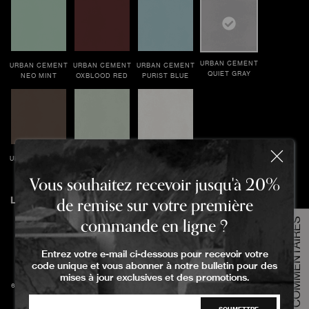
URBAN CEMENT
URBAN CEMENT
URBAN CEMENT
URBAN CEMENT
QUIET GRAY
NEO MINT
OXBLOOD RED
PURIST BLUE
URBAN CEMENT
URBAN CEMENT
URBAN CEMENT
TAUPE GREY
TRANQUIL DAWN
WHITE ALYSSUM
Vous souhaitez recevoir jusqu'à 20%
Commandez votre échantillon
de remise sur votre première
Longueur
commande en ligne ?
COMMENTAIRES
Veuillez sélectionner l'option d'échantillon
Entrez votre e-mail ci-dessous pour recevoir votre
Taille de l'échantillon
code unique et vous abonner à notre bulletin pour des
Grande taille
mises à jour exclusives et des promotions.
30x60x0.92cm
60x120x1.03cm
60x60x0.92cm