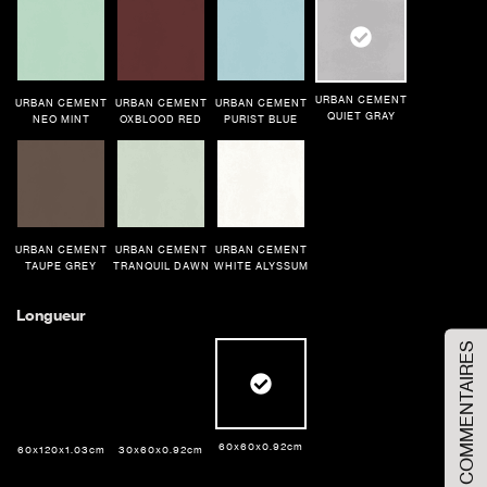
URBAN CEMENT
URBAN CEMENT
URBAN CEMENT
URBAN CEMENT
QUIET GRAY
NEO MINT
OXBLOOD RED
PURIST BLUE
URBAN CEMENT
URBAN CEMENT
URBAN CEMENT
TAUPE GREY
TRANQUIL DAWN
WHITE ALYSSUM
Commandez votre échantillon
Longueur
COMMENTAIRES
Veuillez sélectionner l'option d'échantillon
Taille de l'échantillon
Grande taille
60x60x0.92cm
60x120x1.03cm
30x60x0.92cm