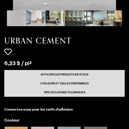
URBAN CEMENT
3600 pi²
Matte
QUIET GRAY
URBAN CEMENT
912 pi²
Matte
QUIET GRAY
URBAN CEMENT
URBAN CEMENT
2256 pi²
Matte
QUIET GRAY
6
,
23
$
/
pi²
URBAN CEMENT
68 pi²
Matte
WHITE ALYSSUM
AFFICHER LES PRODUITS EN STOCK
COULEURS ET TAILLES DISPONIBLES
URBAN CEMENT
SPÉCIFICATIONS TECHNIQUES
5104 pi²
Matte
WHITE ALYSSUM
Connectez-vous pour les tarifs d'adhésion
URBAN CEMENT
768 pi²
Matte
Couleur
WHITE ALYSSUM