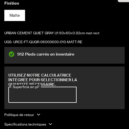
AJOUTER AU PANIER
Finition
Matte
URBAN CEMENT QUIET GRAY U1 60x60x0.92cm mat rect
UGS:
URCE-FT-QUGR-06000600-010-MATT-RE
912 Pieds carrés en inventaire
Couvre 16 pi2
UTILISEZ NOTRE CALCULATRICE
INTÉGRÉE POUR SÉLECTIONNER LA
QUANTITÉ NÉCESSAIRE.
Superficie en pi²
Politique de retour
Spécifications techniques