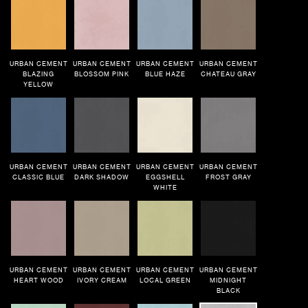
URBAN CEMENT
208 pi²
Matte
IVORY CREAM
URBAN CEMENT
URBAN CEMENT
URBAN CEMENT
URBAN CEMENT
BLAZING
BLOSSOM PINK
BLUE HAZE
CHATEAU GRAY
YELLOW
URBAN CEMENT
URBAN CEMENT
URBAN CEMENT
URBAN CEMENT
CLASSIC BLUE
DARK SHADOW
EGGSHELL
FROST GRAY
WHITE
URBAN CEMENT
URBAN CEMENT
URBAN CEMENT
URBAN CEMENT
HEART WOOD
IVORY CREAM
LOCAL GREEN
MIDNIGHT
BLACK