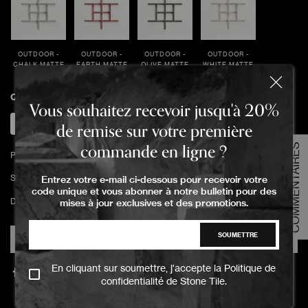
OUTDOOR -
OUTDOOR -
OUTDOOR -
OUTDOOR -
CHALK MATTE
EARTH MATTE
OLIVE MATTE
WHITE MATTE
Quantity
Vous souhaitez recevoir jusqu'à 20%
de remise sur votre première
commande en ligne ?
COMMENTAIRES
Politique de retour
Spécifications techniques
Entrez votre e-mail ci-dessous pour recevoir votre
code unique et vous abonner à notre bulletin pour des
Dans quelles pièces ce produit sera-t-il utilisé ?
mises à jour exclusives et des promotions.
SOUMETTRE
AJOUTER AU PANIER
En cliquant sur soumettre, j'accepte la
Politique de
confidentialité
de Stone Tile.