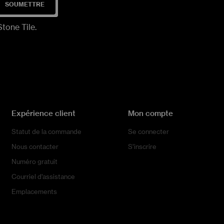
SOUMETTRE
tone Tile.
Expérience client
Mon compte
Statut de la commande
Se connecter
Nous contacter
S’inscrire
Numéro gratuit
Courriel d’assistance
Emplacements