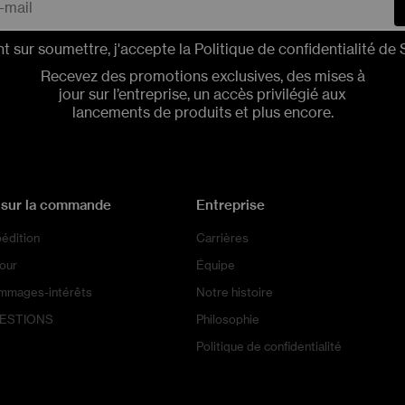
nt sur soumettre, j'accepte la
Politique de confidentialité
de S
Recevez des promotions exclusives, des mises à
jour sur l’entreprise, un accès privilégié aux
lancements de produits et plus encore.
 sur la commande
Entreprise
pédition
Carrières
tour
Équipe
ommages-intérêts
Notre histoire
UESTIONS
Philosophie
Politique de confidentialité