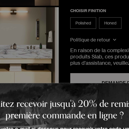
CHOISIR FINITION
Polished
Honed
Politique de retour
En raison de la complexi
SUIVRE MA COMMANDE
SUIVRE MA COMMANDE
SUIVRE MA COMMANDE
produits Slab, ces produ
plus d'assistance, veuill
SUIVRE
SUIVRE
SUIVRE
DEMANDE D
tez recevoir jusqu'à 20% de remi
RÉ
première commande en ligne ?
 votre e-mail ci-dessous pour recevoir votre code un