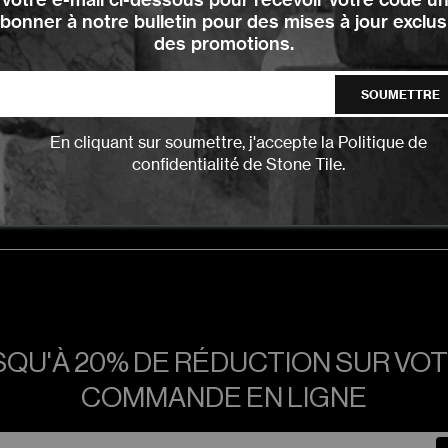
bonner à notre bulletin pour des mises à jour exclus
des promotions.
SOUMETTRE
En cliquant sur soumettre, j'accepte la
Politique de
confidentialité
de Stone Tile.
NOUS
NOUS
NOUS
NOUS APPELER
NOUS APPELER
NOUS APPELER
CONTACTER
CONTACTER
CONTACTER
QU'À 20% DE RÉDUCTION SUR VO
COMMANDE EN LIGNE