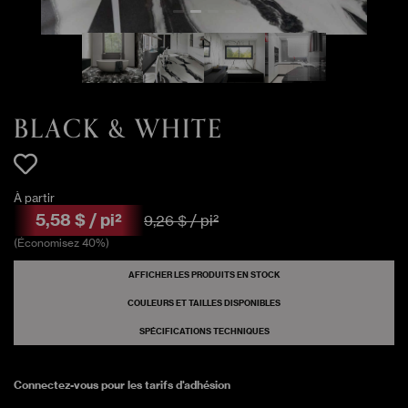
BLACK & WHITE
108 pi²
Gloss
FRAGMENT
BLACK & WHITE
128 pi²
Matte
PEBBLE
BLACK & WHITE
BLACK & WHITE
240 pi²
Matte
WAVE
À partir
5
,
58
$
/
pi²
9
,
26
$
/
pi²
BLACK & WHITE
48 pi²
Matte
WHITE
(
Économisez
40
%)
AFFICHER LES PRODUITS EN STOCK
BLACK & WHITE
32 pi²
Matte
COULEURS ET TAILLES DISPONIBLES
WHITE
SPÉCIFICATIONS TECHNIQUES
Connectez-vous pour les tarifs d'adhésion