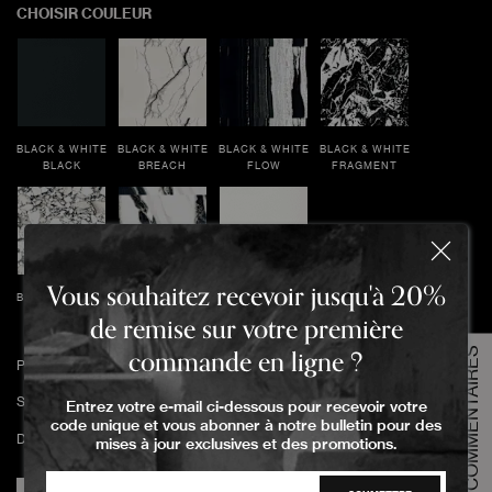
CHOISIR COULEUR
BLACK & WHITE
BLACK & WHITE
BLACK & WHITE
BLACK & WHITE
BLACK
BREACH
FLOW
FRAGMENT
Vous souhaitez recevoir jusqu'à 20%
BLACK & WHITE
BLACK & WHITE
BLACK & WHITE
Commandez votre échantillon
PEBBLE
WAVE
WHITE
de remise sur votre première
commande en ligne ?
COMMENTAIRES
Politique de retour
Veuillez sélectionner l'option d'échantillon
Spécifications techniques
Entrez votre e-mail ci-dessous pour recevoir votre
Taille de l'échantillon
code unique et vous abonner à notre bulletin pour des
Grande taille
Dans quelles pièces ce produit sera-t-il utilisé ?
mises à jour exclusives et des promotions.